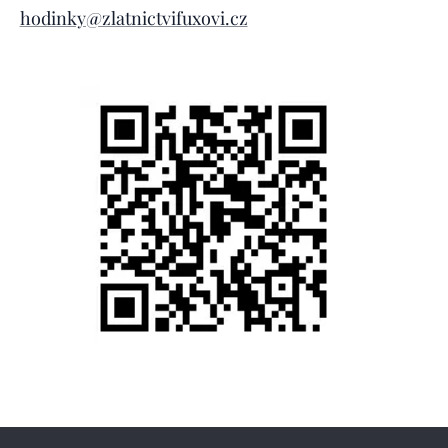
hodinky@zlatnictvifuxovi.cz