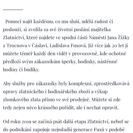
Pomoci najít každému, co mu sluší, udělá radost či
poslouží, si zvolila za své životní poslání majitelka
Zlatnictví, které najdete ve spodní části Náměstí Jana Žižky
z Trocnova v Čáslavi, Ladislava Fuxová. Již více jak 20 let jí
můžete téměř každý den vidět v provozovně, kde ochotně
předloží svým zákazníkům šperky, hodinky, nástěnné
hodiny či budíky.
Aby služby pro zákazníky byly komplexní, zprostředkovává
opravy zlatnického i hodinářského zboží a výkup
zlomkového zlata přímo ve své prodejně. Můžete si zde
tedy nejen něco krásného pořídit, ale i nechat opravit.
Od roku 2019 se začíná psát další etapa Zlatnictví, neboť se
do podnikání zapojuje nejmladší generace Fuxů v podobě